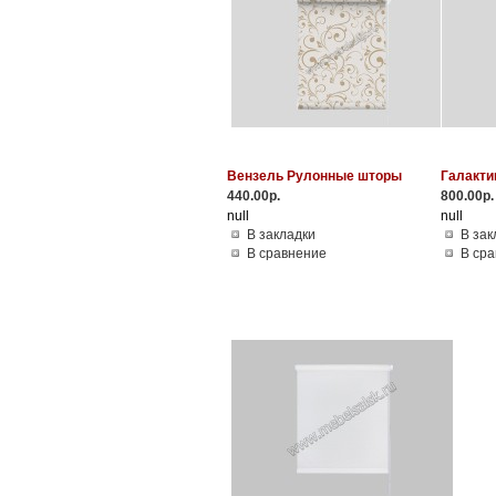
Вензель Рулонные шторы
Галакти
440.00р.
800.00р.
null
null
В закладки
В зак
В сравнение
В ср