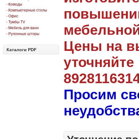
- Комоды
повышении
- Компьютерные столы
- Офис
- Тумбы TV
мебельной
- Мебель для ванн
- Рулонные шторы
Цены на в
Каталоги PDF
уточняйте 
892811631
Просим св
неудобства