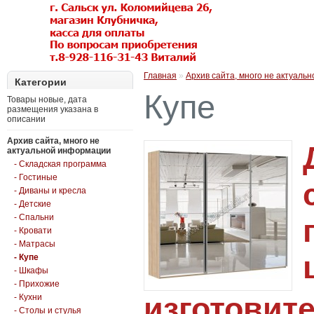
Главная
»
Архив сайта, много не актуаль
Категории
Купе
Товары новые, дата
размещения указана в
описании
Архив сайта, много не
актуальной информации
- Складская программа
- Гостиные
- Диваны и кресла
- Детские
- Спальни
- Кровати
- Матрасы
- Купе
- Шкафы
- Прихожие
изготовит
- Кухни
- Столы и стулья