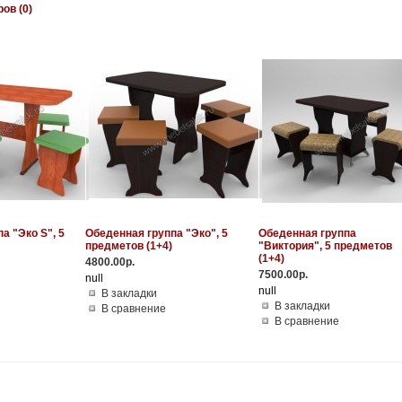
ов (0)
а "Эко S", 5
Обеденная группа "Эко", 5
Обеденная группа
предметов (1+4)
"Виктория", 5 предметов
(1+4)
4800.00р.
7500.00р.
null
null
В закладки
В закладки
В сравнение
В сравнение