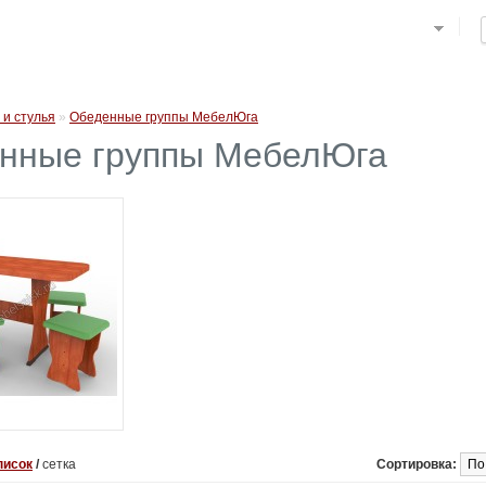
 и стулья
»
Обеденные группы МебелЮга
нные группы МебелЮга
Отправить
писок
/
сетка
Сортировка: