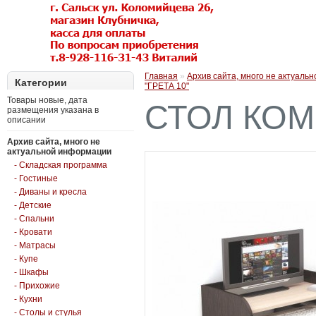
Главная
»
Архив сайта, много не актуаль
Категории
"ГРЕТА 10"
Товары новые, дата
СТОЛ КОМ
размещения указана в
описании
Архив сайта, много не
актуальной информации
- Складская программа
- Гостиные
- Диваны и кресла
- Детские
- Спальни
- Кровати
- Матрасы
- Купе
- Шкафы
- Прихожие
- Кухни
- Столы и стулья